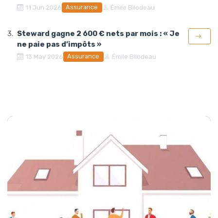
Assurance
11 Jun 2026
Émile Bilodeau
Steward gagne 2 600 € nets par mois : « Je
ne paie pas d’impôts »
Assurance
13 May 2026
Émile Bilodeau