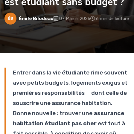
est étudiant sans budget ?
Émile Bilodeau
07 March 2026
6 min de lecture
ÉB
Entrer dans la vie étudiante rime souvent
avec petits budgets, logements exigus et
premières responsabilités — dont celle de
souscrire une assurance habitation.
Bonne nouvelle : trouver une
assurance
habitation étudiant pas cher
est tout à
fait possible, à condition de savoir où