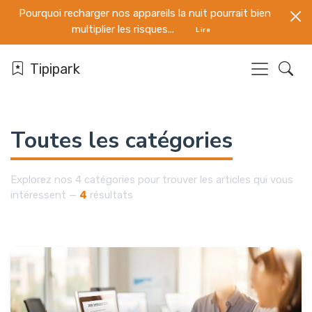
Pourquoi recharger nos appareils la nuit pourrait bien
multiplier les risques...
Lire
Tipipark
Toutes les catégories
Explorez nos 4 catégories pour trouver les articles qui vous
intéressent —
4
résultats