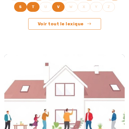
S
T
U
V
W
X
Y
Z
Voir tout le lexique