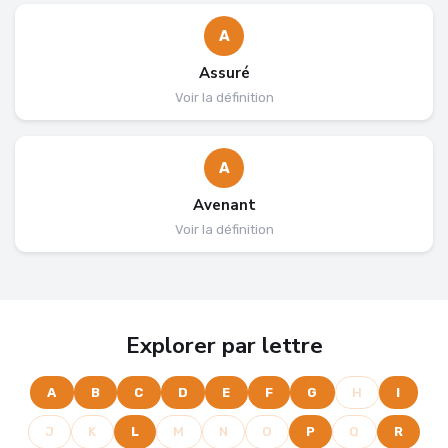
A
Assuré
Voir la définition
A
Avenant
Voir la définition
Explorer par lettre
A
B
C
D
E
F
G
H
I
J
K
L
M
N
O
P
Q
R