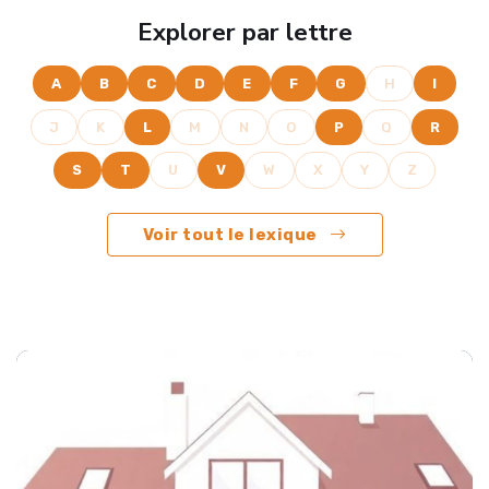
Explorer par lettre
A
B
C
D
E
F
G
H
I
J
K
L
M
N
O
P
Q
R
S
T
U
V
W
X
Y
Z
Voir tout le lexique