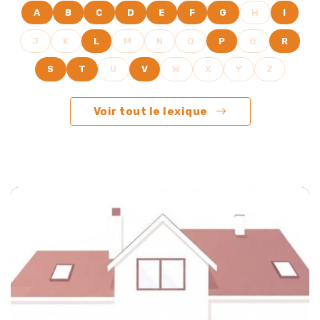
A
B
C
D
E
F
G
H
I
J
K
L
M
N
O
P
Q
R
S
T
U
V
W
X
Y
Z
Voir tout le lexique