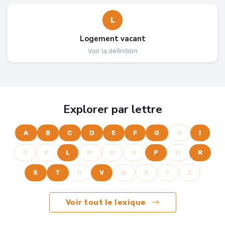
L
Logement vacant
Voir la définition
Explorer par lettre
A
B
C
D
E
F
G
H
I
J
K
L
M
N
O
P
Q
R
S
T
U
V
W
X
Y
Z
Voir tout le lexique