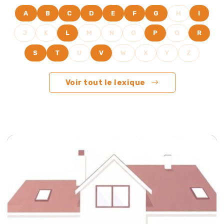
A
B
C
D
E
F
G
H
I
J
K
L
M
N
O
P
Q
R
S
T
U
V
W
X
Y
Z
Voir tout le lexique