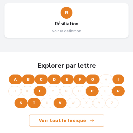
R
Résiliation
Voir la définition
Explorer par lettre
A
B
C
D
E
F
G
H
I
J
K
L
M
N
O
P
Q
R
S
T
U
V
W
X
Y
Z
Voir tout le lexique