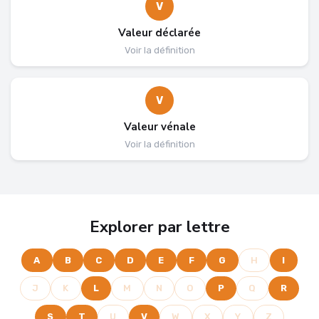
V
Valeur déclarée
Voir la définition
V
Valeur vénale
Voir la définition
Explorer par lettre
A
B
C
D
E
F
G
H
I
J
K
L
M
N
O
P
Q
R
S
T
U
V
W
X
Y
Z