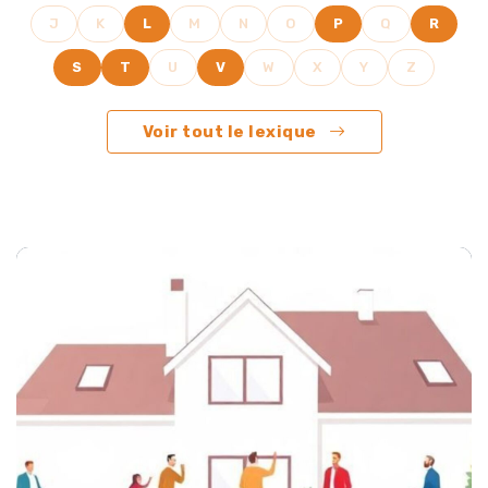
J
K
L
M
N
O
P
Q
R
S
T
U
V
W
X
Y
Z
Voir tout le lexique