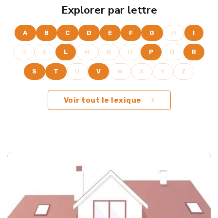
Explorer par lettre
A
B
C
D
E
F
G
H
I
J
K
L
M
N
O
P
Q
R
S
T
U
V
W
X
Y
Z
Voir tout le lexique