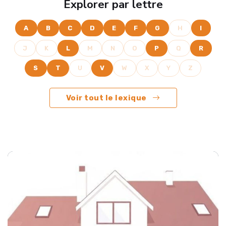
Explorer par lettre
A
B
C
D
E
F
G
H
I
J
K
L
M
N
O
P
Q
R
S
T
U
V
W
X
Y
Z
Voir tout le lexique