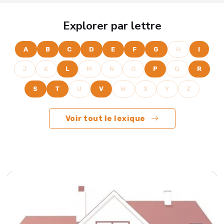
Explorer par lettre
A
B
C
D
E
F
G
H
I
J
K
L
M
N
O
P
Q
R
S
T
U
V
W
X
Y
Z
Voir tout le lexique